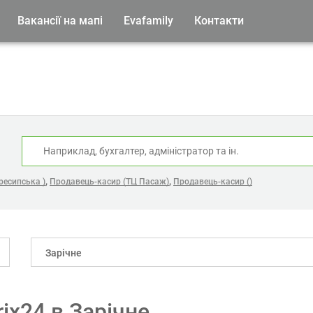
Вакансії на мапі
Evafamily
Контакти
:
,
,
ресипська )
Продавець-касир (ТЦ Пасаж)
Продавець-касир ()
Зарічне
rix24 в Зарічне