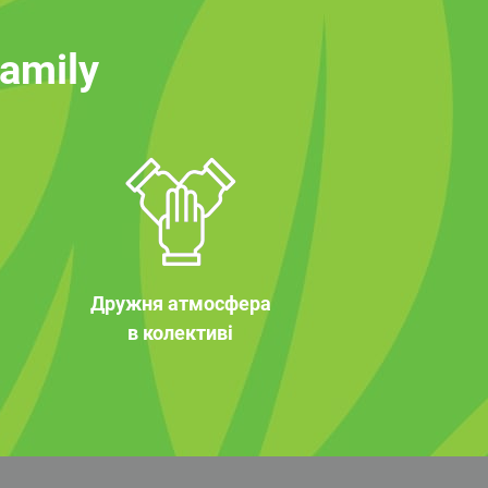
family
Дружня атмосфера
в колективі