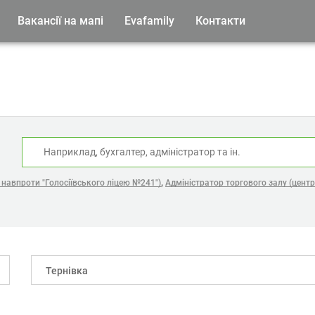
Вакансії на мапі
Evafamily
Контакти
:
,
навпроти "Голосіївського ліцею №241")
Адміністратор торгового залу (центр
Тернівка