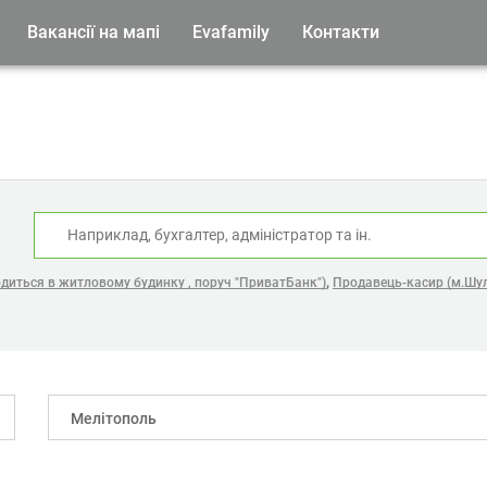
Вакансії на мапі
Evafamily
Контакти
:
,
одиться в житловому будинку , поруч "ПриватБанк")
Продавець-касир (м.Шул
Мелітополь