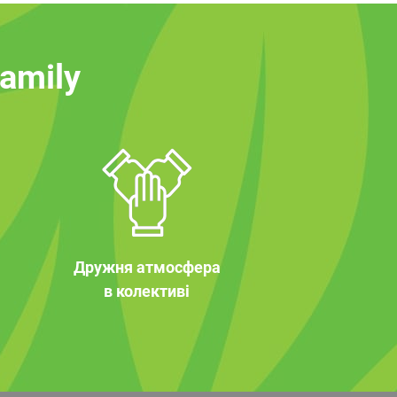
family
Дружня атмосфера
в колективі