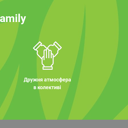
family
Дружня атмосфера
в колективі