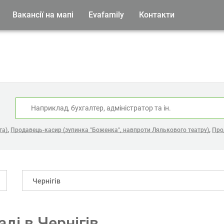
Вакансії на мапі
Evafamily
Контакти
:
,
,
га)
Продавець-касир (зупинка "Боженка", навпроти Лялькового театру)
Прод
Чернігів
аді в Чернігів