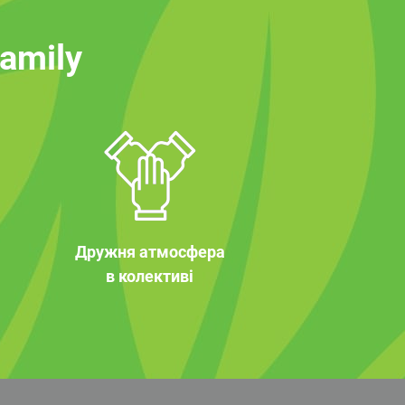
family
Дружня атмосфера
в колективі