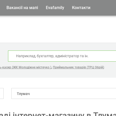
Вакансії на мапі
Evafamily
Контакти
:
,
-касир (ЖК Молодіжне містечко )
Приймальник товарів (ТРЦ Обрій)
Тлумач
аді інтернет-магазину в Тлум