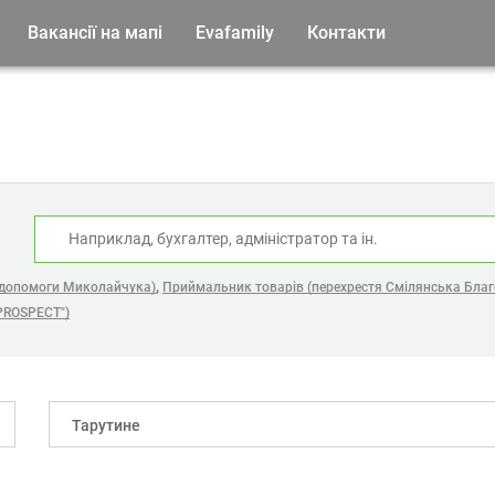
Вакансії на мапі
Evafamily
Контакти
:
,
 допомоги Миколайчука)
Приймальник товарів (перехрестя Смілянська Благо
PROSPECT")
Тарутине