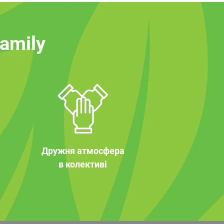
family
Дружня атмосфера
в колективі