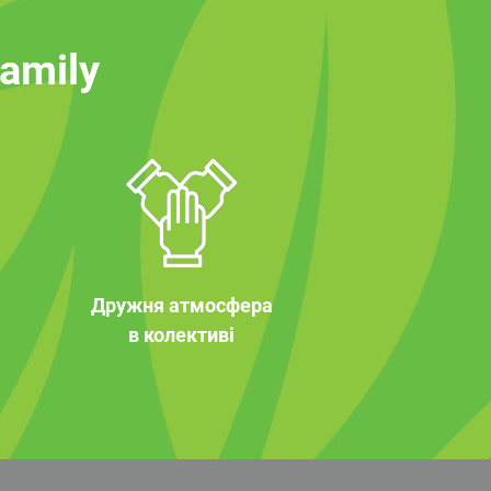
family
Дружня атмосфера
в колективі