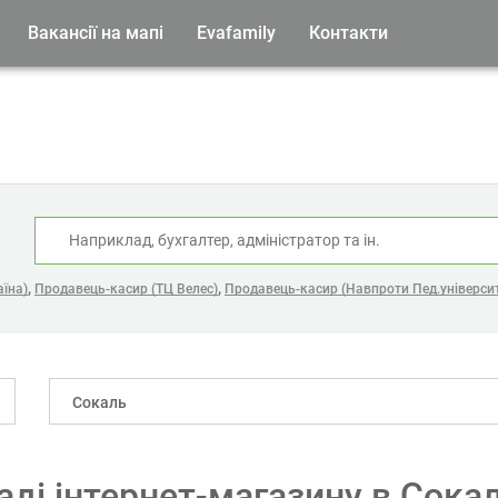
Вакансії на мапі
Evafamily
Контакти
:
,
,
їна)
Продавець-касир (ТЦ Велес)
Продавець-касир (Навпроти Пед.університ
Сокаль
аді інтернет-магазину в Сока