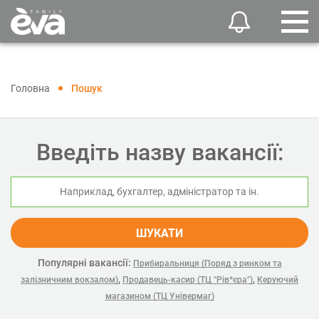
Головна
Пошук
Введіть назву вакансії:
ШУКАТИ
Популярні вакансії:
Прибиральниця (Поряд з ринком та
,
,
залізничним вокзалом)
Продавець-касир (ТЦ "Рів*єра")
Керуючий
магазином (ТЦ Універмаг)