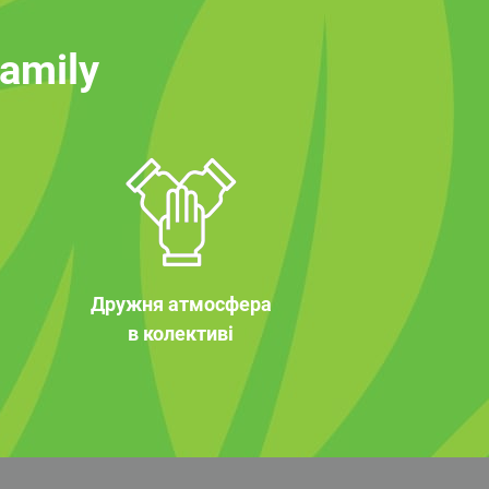
family
Дружня атмосфера
в колективі