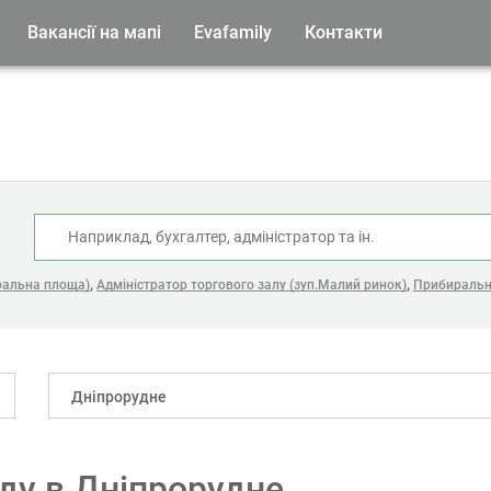
Вакансії на мапі
Evafamily
Контакти
:
,
,
тральна площа)
Адміністратор торгового залу (зуп.Малий ринок)
Прибиральн
Дніпрорудне
аду в Дніпрорудне