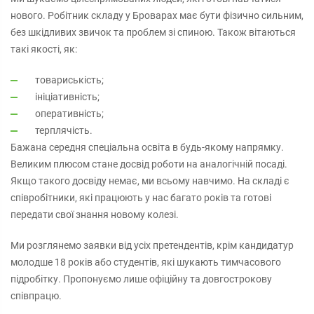
нового. Робітник складу у Броварах має бути фізично сильним,
без шкідливих звичок та проблем зі спиною. Також вітаються
такі якості, як:
товариськість;
ініціативність;
оперативність;
терплячість.
Бажана середня спеціальна освіта в будь-якому напрямку.
Великим плюсом стане досвід роботи на аналогічній посаді.
Якщо такого досвіду немає, ми всьому навчимо. На складі є
співробітники, які працюють у нас багато років та готові
передати свої знання новому колезі.
Ми розглянемо заявки від усіх претендентів, крім кандидатур
молодше 18 років або студентів, які шукають тимчасового
підробітку. Пропонуємо лише офіційну та довгострокову
співпрацю.