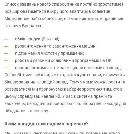
Список завдань нового співробітника постійно зростатиме і
розширюватиметься в міру його адаптації в колективі.
Мінімальний набір обов'язків, які має виконувати працівник
складу у Броварах:
облік продукції складі;
розвантаження та завантаження машин;
підтримання чистоти у приміщенні;
робота з деякими обліковими програмами на ПК;
правильне компактне розміщення вантажів на складі.
Співробітники, які швидко входять у курс справи, отримують
більше завдань та вищий оклад. Тому з нами можна рости та
розвиватися! Ми пропонуємо кар'єрне зростання тим, хто в
цьому справді зацікавлений. У нас є система премій та
заохочень, періодично проводяться корпоративні заходи для
об'єднання колективу.
Яким кандидатам надамо перевагу?
Ми шукаємо цілеспрямованих людей, які готові навчатися