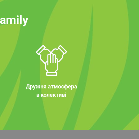
family
Дружня атмосфера
в колективі