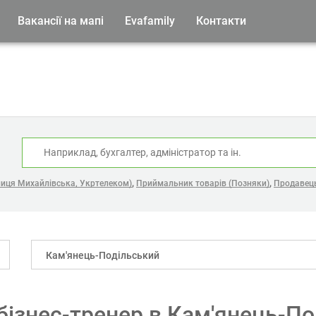
Вакансії на мапі
Evafamily
Контакти
:
,
,
лиця Михайлівська, Укртелеком)
Приймальник товарів (Позняки)
Продавець
Кам'янець-Подільський
 бізнес-тренер в Кам'янець-П