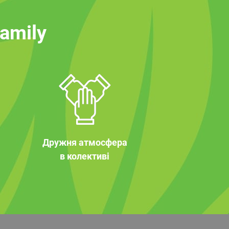
family
Дружня атмосфера
в колективі