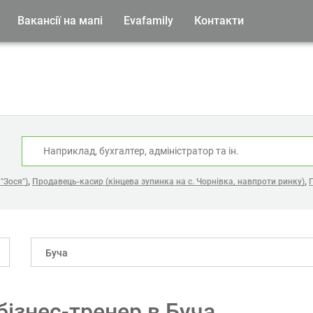
Вакансії на мапі
Evafamily
Контакти
:
,
,
"Зося")
Продавець-касир (кінцева зупинка на с. Чорнівка, навпроти ринку)
Буча
бізнес-тренер в Буча