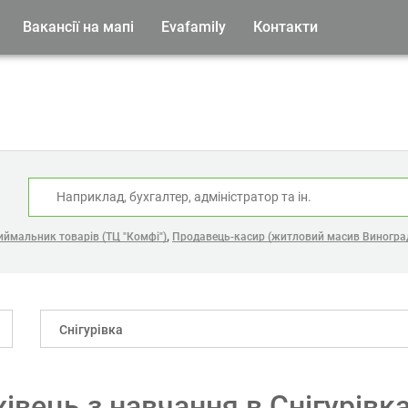
Вакансії на мапі
Evafamily
Контакти
:
,
ймальник товарів (ТЦ "Комфі")
Продавець-касир (житловий масив Виногра
Снігурівка
івець з навчання в Снігурівк