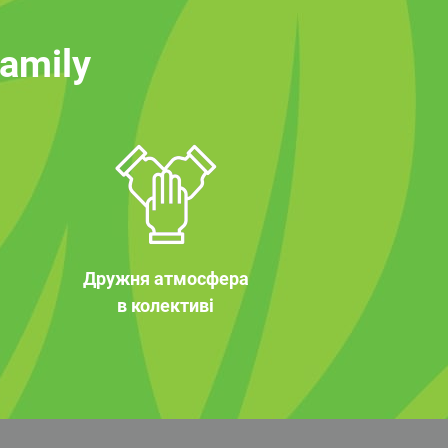
family
Дружня атмосфера
в колективі