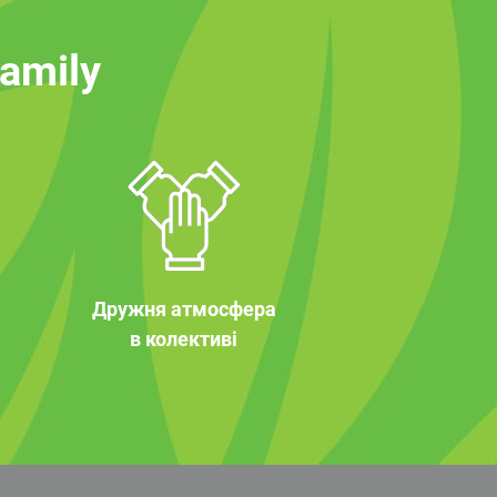
family
Дружня атмосфера
в колективі