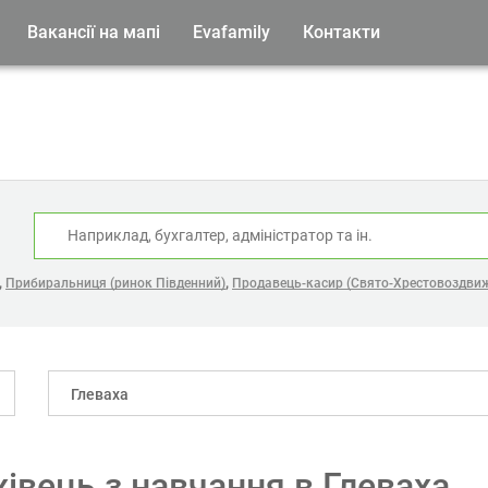
Вакансії на мапі
Evafamily
Контакти
:
,
,
Прибиральниця (ринок Південний)
Продавець-касир (Свято-Хрестовоздви
Глеваха
хівець з навчання в Глеваха