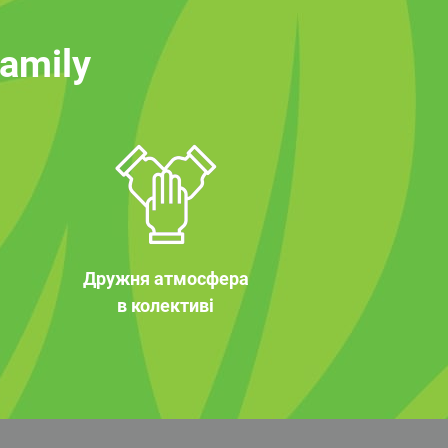
family
Дружня атмосфера
в колективі