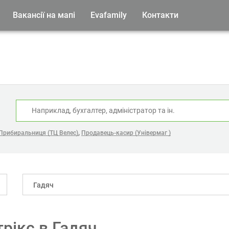
Вакансії на мапі
Evafamily
Контакти
:
,
Прибиральниця (ТЦ Велес)
Продавець-касир (Універмаг )
Гадяч
трікс в Гадяч