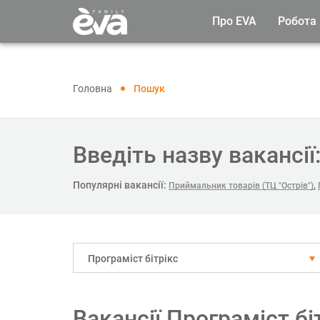
Про EVA
Робота
Головна
Пошук
Введіть назву вакансії
Популярні вакансії:
,
Приймальник товарів (ТЦ "Острів")
Програміст бітрікс
Вакансії Програміст бі