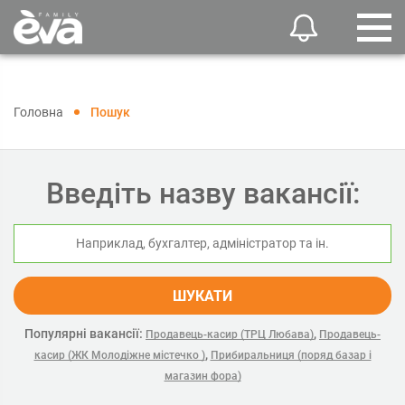
Головна
Пошук
Введіть назву вакансії:
ШУКАТИ
Популярні вакансії:
,
Продавець-касир (ТРЦ Любава)
Продавець-
,
касир (ЖК Молодіжне містечко )
Прибиральниця (поряд базар і
магазин фора)