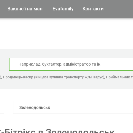
Вакансії на мапі
Evafamily
Контакти
:
,
,
)
Продавець-касир (кінцева зупинка транспорту ж/м Парус)
Приймальник то
Зеленодольськ
С-Бітрікс в Зеленодольськ