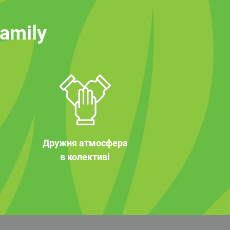
family
Дружня атмосфера
в колективі