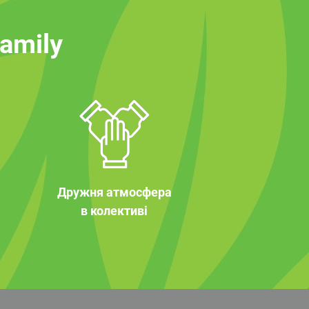
family
Дружня атмосфера
в колективі