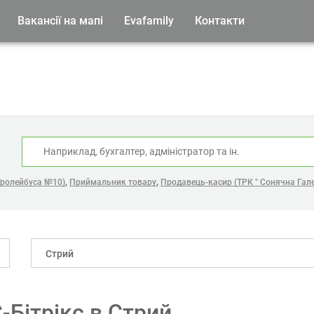
Вакансії на мапі
Evafamily
Контакти
:
,
,
Тролейбуса №10)
Приймальник товару
Продавець-касир (ТРК " Сонячна Гале
Стрий
-Бітрікс в Стрий