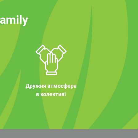
family
Дружня атмосфера
в колективі