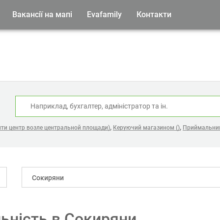
Вакансії на мапі
Evafamily
Контакти
:
,
,
ити центр возле центральной площади)
Керуючий магазином ()
Приймальник 
Сокиряни
льність в Сокиряни