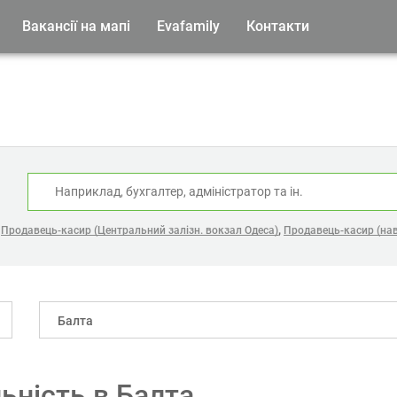
Вакансії на мапі
Evafamily
Контакти
:
,
,
Продавець-касир (Центральний залізн. вокзал Одеса)
Продавець-касир (нав
Балта
ьність в Балта