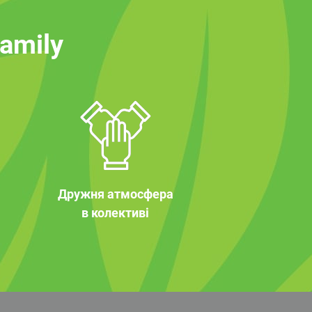
family
Дружня атмосфера
в колективі