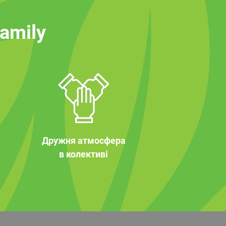
family
Дружня атмосфера
в колективі