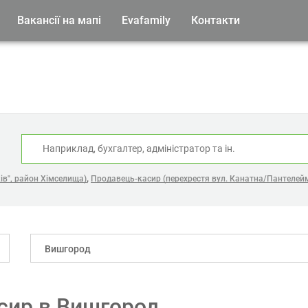
Вакансії на мапі
Evafamily
Контакти
:
,
ів", район Хімселища)
Продавець-касир (перехрестя вул. Канатна/Пантелей
Вишгород
асир в Вишгород