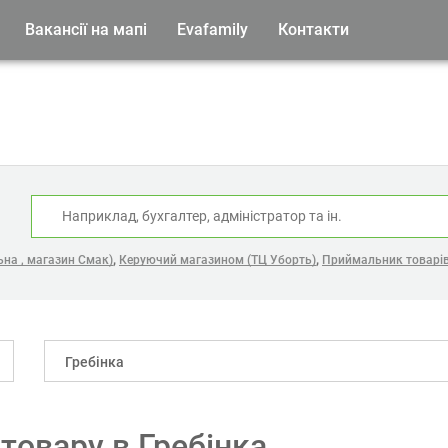
Вакансії на мапі
Evafamily
Контакти
:
,
,
на , магазин Смак)
Керуючий магазином (ТЦ Уборть)
Приймальник товарів
Гребінка
товару в Гребінка