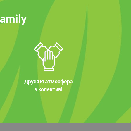
family
Дружня атмосфера
в колективі