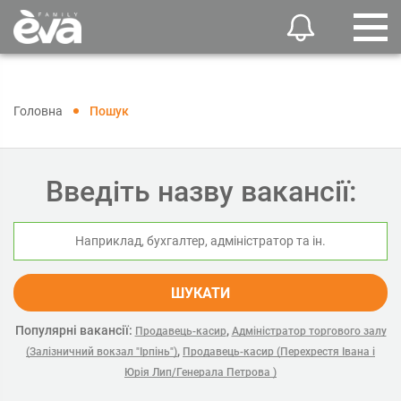
Головна
Пошук
Введіть назву вакансії:
ШУКАТИ
Популярні вакансії:
,
Продавець-касир
Адміністратор торгового залу
,
(Залізничний вокзал "Ірпінь")
Продавець-касир (Перехрестя Івана і
Юрія Лип/Генерала Петрова )