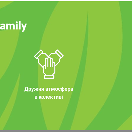
family
Дружня атмосфера
в колективі