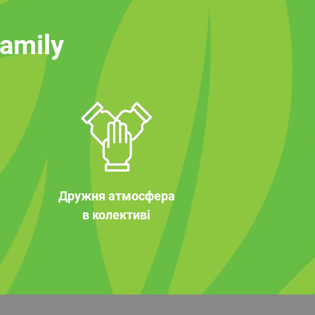
family
Дружня атмосфера
в колективі