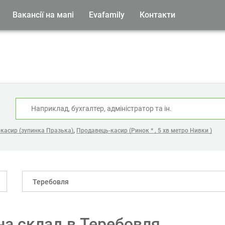
Вакансії на мапі
Evafamily
Контакти
:
,
касир (зупинка Празька)
Продавець-касир (Ринок * , 5 хв метро Нивки )
Теребовля
на склад в Теребовля