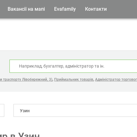
Вакансії на мапі
Evafamily
Контакти
:
,
,
и траспорту Лівобережний, 3)
Приймальник товарів
Адміністратор торговог
Узин
ир в Узин