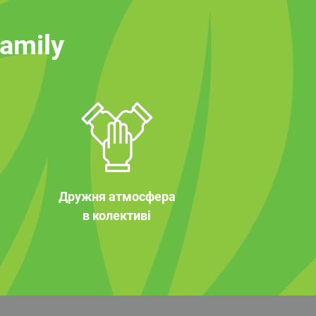
family
Дружня атмосфера
в колективі