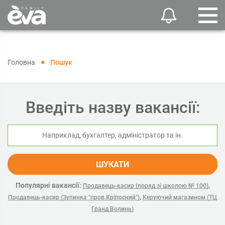
Головна
Пошук
Введіть назву вакансії:
ШУКАТИ
Популярні вакансії:
,
Продавець-касир (поряд зі школою № 100)
,
Продавець-касир (Зупинка "пров.Кріпосний")
Керуючий магазином (ТЦ
Гранд Волинь)