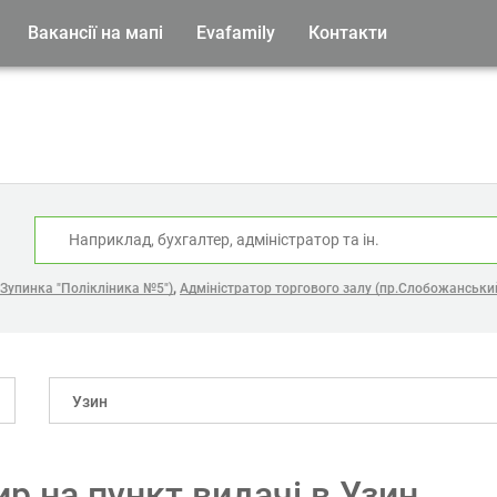
Вакансії на мапі
Evafamily
Контакти
:
,
 Зупинка "Полікліника №5")
Адміністратор торгового залу (пр.Слобожанськи
Узин
р на пункт видачі в Узин