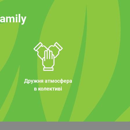
family
Дружня атмосфера
в колективі