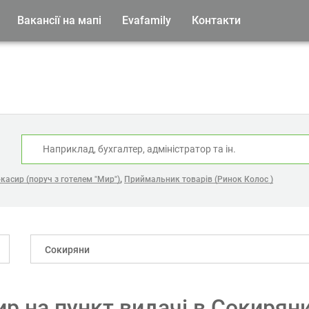
Вакансії на мапі
Evafamily
Контакти
:
,
касир (поруч з готелем "Мир")
Приймальник товарів (Ринок Колос )
Сокиряни
ир на пункт видачі в Сокирян