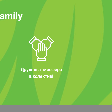
family
Дружня атмосфера
в колективі