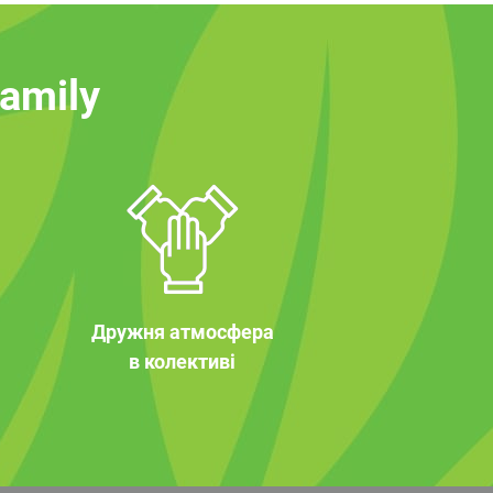
family
Дружня атмосфера
в колективі