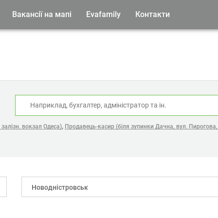
Вакансії на мапі
Evafamily
Контакти
:
,
залізн. вокзал Одеса)
Продавець-касир (біля зупинки Дачна, вул. Пирогова,
Новодністровськ