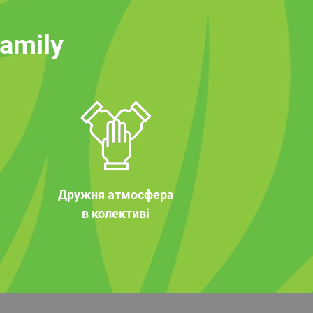
family
Дружня атмосфера
в колективі