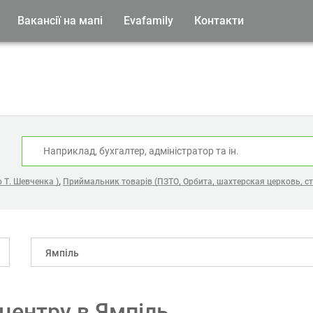
Вакансії на мапі
Evafamily
Контакти
:
,
 Т. Шевченка )
Приймальник товарів (ПЗТО, Орбита, шахтерская церковь, с
Ямпіль
-центру в Ямпіль