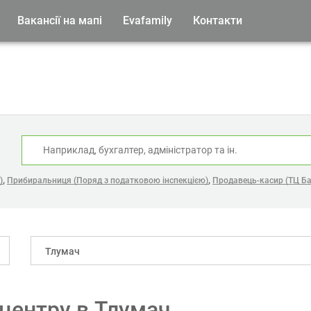
Вакансії на мапі
Evafamily
Контакти
:
,
,
)
Прибиральниця (Поряд з податковою інспекцією)
Продавець-касир (ТЦ Ба
Тлумач
-центру в Тлумач