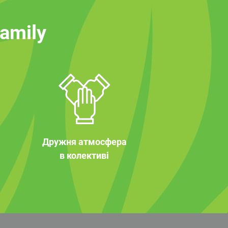
family
Дружня атмосфера
в колективі