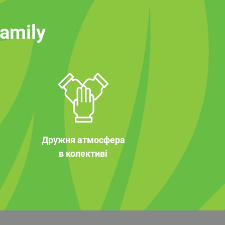
family
Дружня атмосфера
в колективі