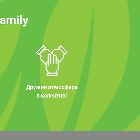
family
Дружня атмосфера
в колективі