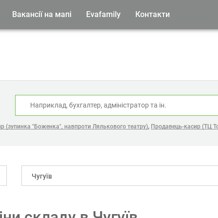
Вакансії на мапі
Evafamily
Контакти
:
,
р (зупинка "Боженка", навпроти Лялькового театру)
Продавець-касир (ТЦ То
Чугуїв
ни складу в Чугуїв