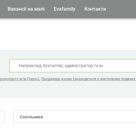
Вакансії на мапі
Evafamily
Контакти
:
,
транспорту ж/м Парус)
Продавець-касир (знаходиться в житловому будинку 
Сокільники