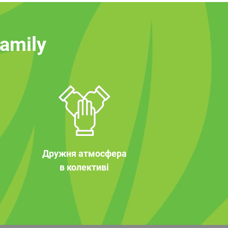
family
Дружня атмосфера
в колективі