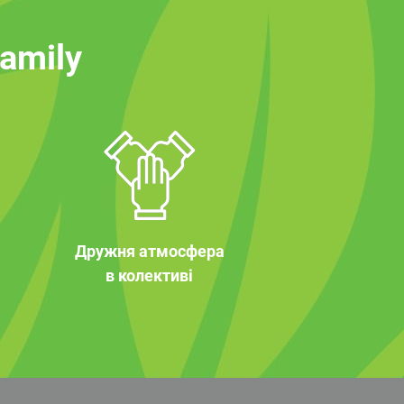
family
Дружня атмосфера
в колективі