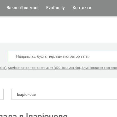
Вакансії на мапі
Evafamily
Контакти
:
,
,
іна)
Адміністратор торгового залу (ЖК Нова Англія)
Адміністратор торговог
Іларіонове
лада в Іларіонове