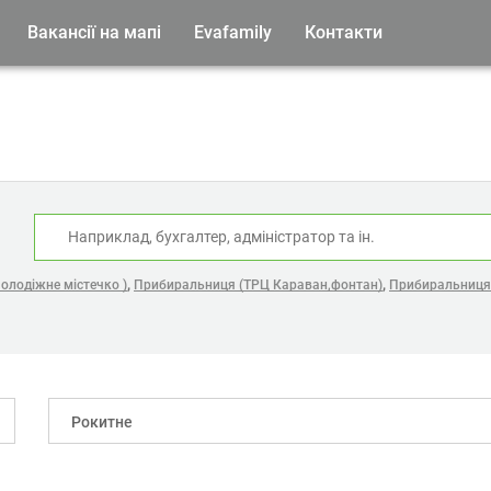
Вакансії на мапі
Evafamily
Контакти
:
,
,
олодіжне містечко )
Прибиральниця (ТРЦ Караван,фонтан)
Прибиральниця 
Рокитне