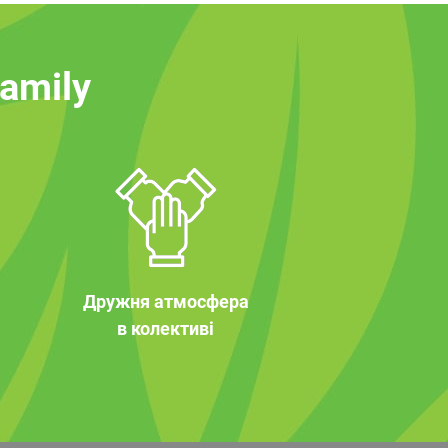
family
Дружня атмосфера
в колективі