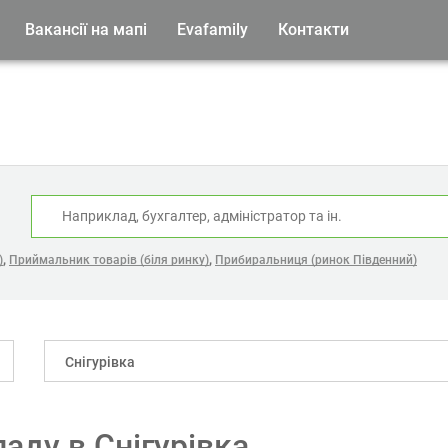
Вакансії на мапі
Evafamily
Контакти
:
,
,
)
Приймальник товарів (біля ринку)
Прибиральниця (ринок Південний)
Снігурівка
аду в Снігурівка