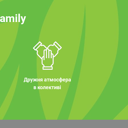
family
Дружня атмосфера
в колективі