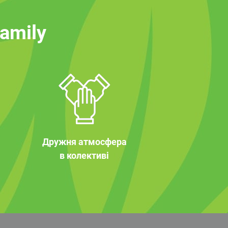
family
Дружня атмосфера
в колективі