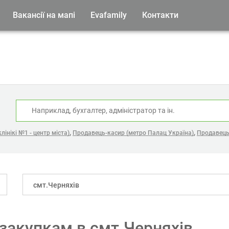
Вакансії на мапі
Evafamily
Контакти
:
,
,
лінікі №1 - центр міста)
Продавець-касир (метро Палац Україна)
Продавець
смт.Черняхів
закупкам в смт.Черняхів