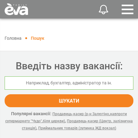
Головна
Пошук
Введіть назву вакансії:
ШУКАТИ
Популярні вакансії:
Продавець-касир (р-н Залютіно,навпроти
,
супермаркету "Чудо",біля церкви)
Продавець-касир (Центр, залізнична
,
станція)
Приймальник товарів (зупинка ЖД вокзал)