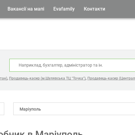
Вакансії на мапі
Evafamily
Контакти
:
,
,
тан)
Продавець-касир (м.Шулявська ТЦ "Точка")
Продавець-касир (Централ
Маріуполь
обник в Маріуполь