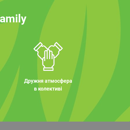
family
Дружня атмосфера
в колективі