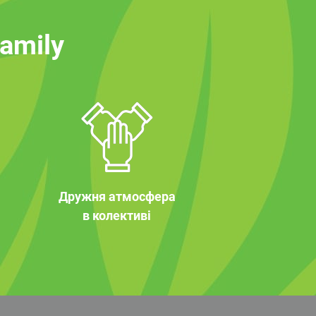
family
Дружня атмосфера
в колективі