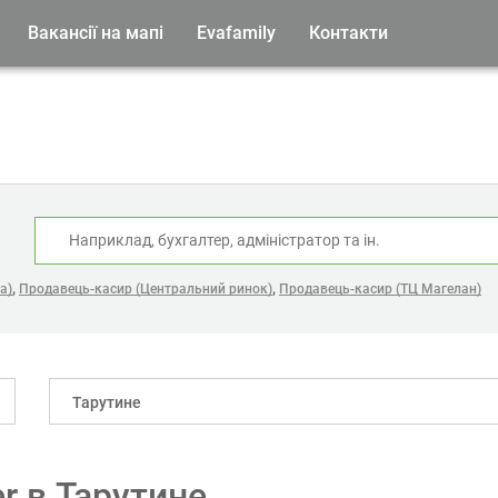
Вакансії на мапі
Evafamily
Контакти
:
,
,
а)
Продавець-касир (Центральний ринок)
Продавець-касир (ТЦ Магелан)
Тарутине
er в Тарутине