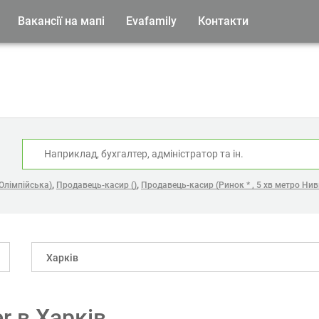
Вакансії на мапі
Evafamily
Контакти
:
,
,
 Олімпійська)
Продавець-касир ()
Продавець-касир (Ринок * , 5 хв метро Нив
Харків
er в Харків