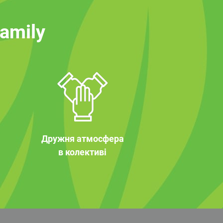
family
Дружня атмосфера
в колективі