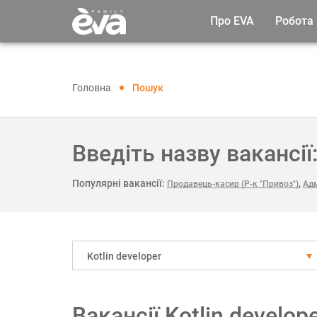
Про EVA
Робота
Головна
Пошук
Введіть назву вакансії
Популярні вакансії:
,
Продавець-касир (Р-к "Привоз")
Адм
Kotlin developer
Вакансії Kotlin develop