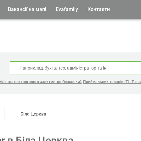
Вакансії на мапі
Evafamily
Контакти
:
,
іністратор торгового залу (метро Осокорки)
Приймальник товарів (ТЦ Тере
Біла Церква
er в Біла Церква