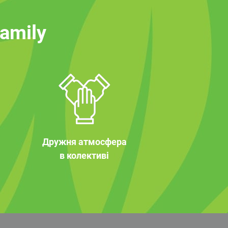
family
Дружня атмосфера
в колективі