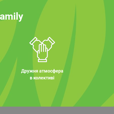
family
Дружня атмосфера
в колективі