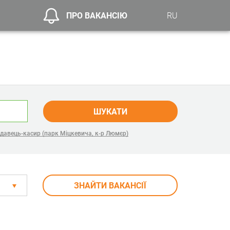
ПРО ВАКАНСІЮ
RU
ШУКАТИ
давець-касир (парк Міцкевича, к-р Люмєр)
ЗНАЙТИ ВАКАНСІЇ