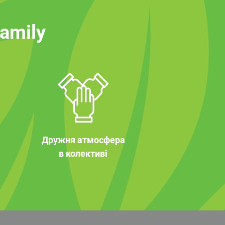
family
Дружня атмосфера
в колективі