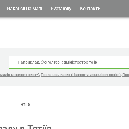
Вакансії на мапі
Evafamily
Контакти
:
,
,
одалік місцевого ринку)
Продавець-касир (Навпроти управління освіти)
Про
Тетіїв
аду в Тетіїв