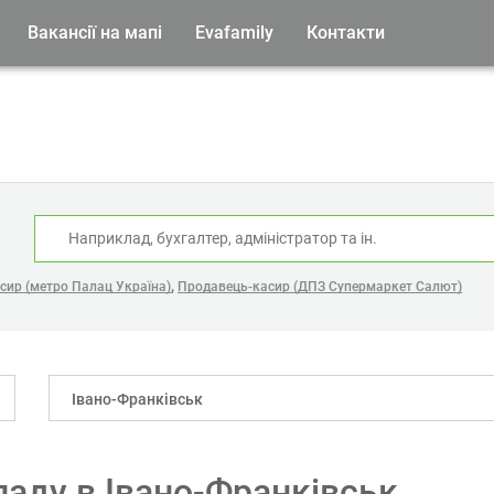
Вакансії на мапі
Evafamily
Контакти
:
,
сир (метро Палац Україна)
Продавець-касир (ДПЗ Супермаркет Салют)
Івано-Франківськ
ладу в Івано-Франківськ