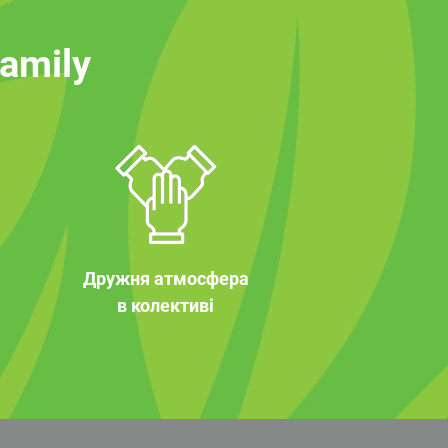
family
Дружня атмосфера
в колективі