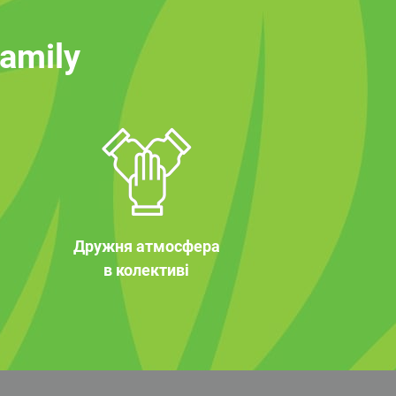
family
Дружня атмосфера
в колективі