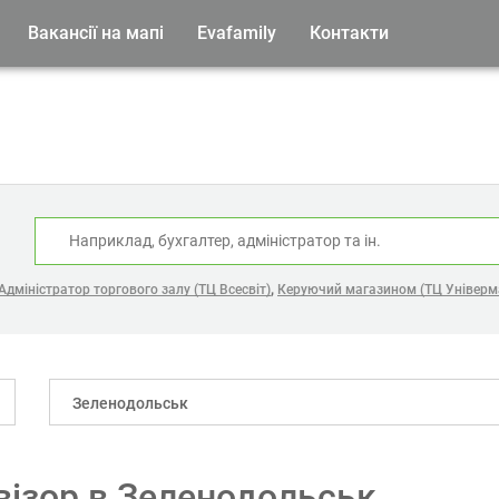
Вакансії на мапі
Evafamily
Контакти
:
,
Адміністратор торгового залу (ТЦ Всесвіт)
Керуючий магазином (ТЦ Універм
Зеленодольськ
візор в Зеленодольськ