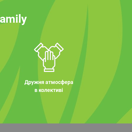
family
Дружня атмосфера
в колективі