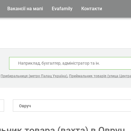
Вакансії на мапі
Evafamily
Контакти
:
,
,
Прибиральниця (метро Палац Україна)
Приймальник товарів (улица Центр
Овруч
ьник товара (вахта) в Овруч