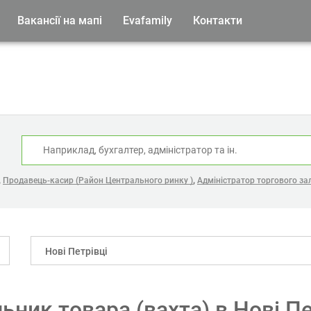
Вакансії на мапі
Evafamily
Контакти
:
,
,
Продавець-касир (Район Центрального ринку )
Адміністратор торгового зал
Нові Петрівці
ьник товара (вахта) в Нові Пе