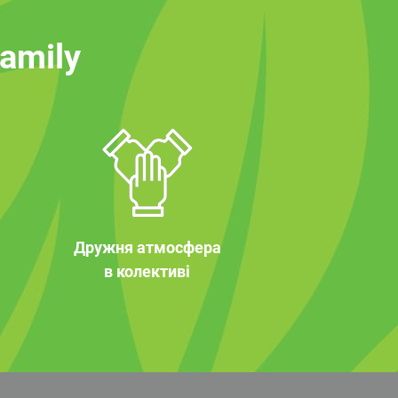
family
Дружня атмосфера
в колективі